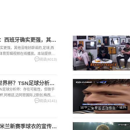
[足球]大度❗️帕雷德斯：西班牙确实更强，其他没啥好辟谣的
确实更强，其他没啥好辟谣的,足球,西
精彩体育剪辑视频在线播放。本站提供最
像。
阅读(4013)
[西甲]梅西再踢一届世界杯？TSN足球分析师：存在可能性，但
SN足球分析师：存在可能性，但微乎
杯,阿根廷,迈阿密国际,Z原创,梅西,西
剪辑视频在线播放。本站提供最全的篮球
阅读(4141)
[足球]模特九爷！AC米兰新赛季球衣的宣传片！