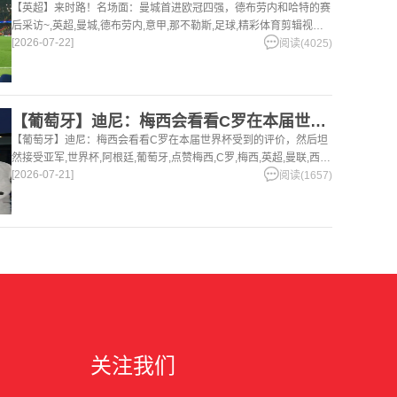
【英超】来时路！名场面：曼城首进欧冠四强，德布劳内和哈特的赛
后采访~,英超,曼城,德布劳内,意甲,那不勒斯,足球,精彩体育剪辑视频
[2026-07-22]
在线播放。本站提供最全的篮球视频足球视频,集锦,录像。
阅读(4025)
【葡萄牙】迪尼：梅西会看看C罗在本届世界杯受到的评价，然后坦
【葡萄牙】迪尼：梅西会看看C罗在本届世界杯受到的评价，然后坦
然接受亚军,世界杯,阿根廷,葡萄牙,点赞梅西,C罗,梅西,英超,曼联,西
[2026-07-21]
甲,皇家马德里,巴塞罗那,意甲,足球,Z原创,精彩体育剪辑视频在线播
阅读(1657)
放。本站提供最全的篮球视频足球视频,集锦,录像。
关注我们