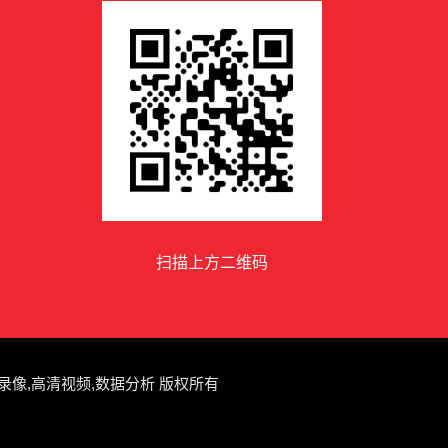
扫描上方二维码
,体育录像,高清视频,数据分析 版权所有