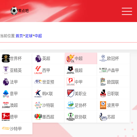
>
>
当前位置:
首页
足球
中超
世界杯
英超
中超
欧冠杯
亚精英
西甲
俄超
卢森甲
法甲
世亚预
中甲
欧国联
意甲
韩K联
美职业
日职联
澳超
沙特联
足协杯
波黑甲
德甲
墨西超
欧协联
苏超
沙特甲