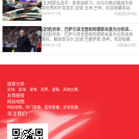
[五洲]职业选手：若多加研习，内马尔绝对能成为非
常优秀的扑克选手,足球,五洲,巴甲。欢迎收藏本站，
24小时为你更新最新的足球，篮球体育资讯。
阅读(3540)
[2026-07-23]
[足球]世体：巴萨引进戈登和阿德耶米是为分担进攻重任，解放亚
[足球]世体：巴萨引进戈登和阿德耶米是为分担进攻
重任，解放亚马尔,足球,巴塞罗那,西甲。欢迎收藏本
站，24小时为你更新最新的足球，篮球体育资讯。
阅读(438)
[2026-07-23]
链接分类
足球
篮球
录像
视界
速报
其他比赛
友情链接
网站地图
网站地图
热门直播
篮球直播
足球直播
关注我们