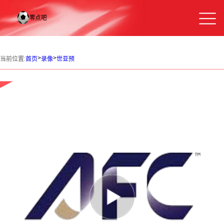
>
>
当前位置:
首页
录像
世亚预