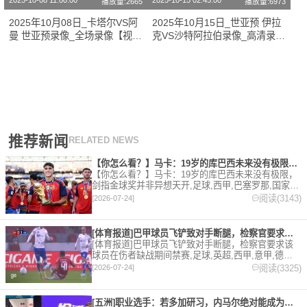
2025-10-08 11:00:00
2025-10-15 02:45:00
播放量:2665
播放量:6973
2025年10月08日_卡塔尔VS阿
2025年10月15日_世亚预 伊拉
曼 世亚预录像_全场录像【视频
克VS沙特阿拉伯录像_高清录像
集锦】
【全场回放】
推荐新闻
RELATED NEWS
【你怎么看？】马卡：19岁的库巴西未来没有极限，剑指金球奖并
【你怎么看？】马卡：19岁的库巴西未来没有极限，
剑指金球奖并非异想天开,足球,西甲,巴塞罗那,国家
队,世界杯,西班牙。欢迎收藏本站，24小时为你更新
阅读(3143)
[2026-07-24]
最新的足球，篮球体育资讯。
[体育报道]巴甲球员飞铲致对手断腿，检察官要求该球员在伤者缺
[体育报道]巴甲球员飞铲致对手断腿，检察官要求该
球员在伤者缺战期间禁赛,足球,英超,西甲,意甲,德甲,
法甲,五洲,巴甲。欢迎收藏本站，24小时为你更新最
阅读(3325)
[2026-07-24]
新的足球，篮球体育资讯。
[五洲]职业选手：若多加研习，内马尔绝对能成为非常优秀的扑克