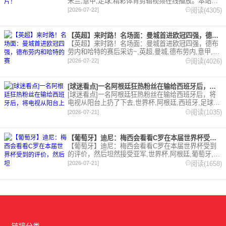
米兰,意甲,足球,精彩体育剪辑视频在线播放。本站提
供最全的篮球视频足球视频,集锦,录像。
阅读(4305)
[2026-07-22]
【英超】来时路！名场面：曼城首进欧冠四强，德布劳内和哈特的赛
【英超】来时路！名场面：曼城首进欧冠四强，德布
劳内和哈特的赛后采访~,英超,曼城,德布劳内,意甲,那
不勒斯,足球,精彩体育剪辑视频在线播放。本站提供
阅读(4026)
[2026-07-22]
最全的篮球视频足球视频,集锦,录像。
[球迷看点]一名阿根廷狂热粉丝在输给西班牙后，将电视从阳台上
[球迷看点]一名阿根廷狂热粉丝在输给西班牙后，将
电视从阳台上扔了下去,世界杯,阿根廷,西班牙,足球,
精彩体育剪辑视频在线播放。本站提供最全的篮球视
阅读(1035)
[2026-07-21]
频足球视频,集锦,录像。
【葡萄牙】迪尼：梅西会看看C罗在本届世界杯受到的评价，然后坦
【葡萄牙】迪尼：梅西会看看C罗在本届世界杯受到
的评价，然后坦然接受亚军,世界杯,阿根廷,葡萄牙,点
赞梅西,C罗,梅西,英超,曼联,西甲,皇家马德里,巴塞罗
阅读(1658)
[2026-07-21]
那,意甲,足球,Z原创,精彩体育剪辑视频在线播放。本
站提供最全的篮球视频足球视频,集锦,录像。
链接分类