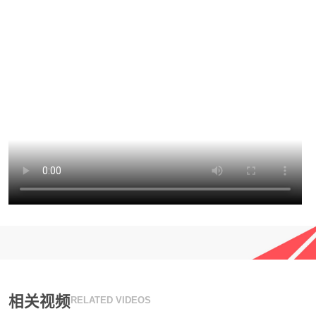
相关视频
RELATED VIDEOS