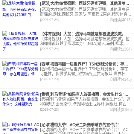
[足球]大度❗️帕雷德斯：西班牙确实更强，其他没啥好辟谣的
[足球]大度❗️帕雷德斯：西班牙确实更强，其他没啥好
辟谣的,足球,西班牙,国家队,阿根廷,Z原创,精彩体育剪
辑视频在线播放。本站提供最全的篮球视频足球视频,
阅读(4013)
[2026-07-24]
集锦,录像。
【体育视频】大加：选择马刺就是想被波波执教，他和禅师都超越了
【体育视频】大加：选择马刺就是想被波波执教，他
和禅师都超越了篮球本身！,NBA,湖人,马刺,篮球,精
彩体育剪辑视频在线播放。本站提供最全的篮球视频
阅读(1384)
[2026-07-24]
足球视频,集锦,录像。
[西甲]梅西再踢一届世界杯？TSN足球分析师：存在可能性，但
[西甲]梅西再踢一届世界杯？TSN足球分析师：存在
可能性，但微乎其微,点赞梅西,点赞阿根廷,世界杯,阿
根廷,迈阿密国际,Z原创,梅西,西甲,巴塞罗那,足球,精
阅读(4143)
[2026-07-23]
彩体育剪辑视频在线播放。本站提供最全的篮球视频
足球视频,集锦,录像。
[集锦]利马曾谈“如果有人敢碰梅西，会发生什么”：这种凝聚力
[集锦]利马曾谈“如果有人敢碰梅西，会发生什么”：这
种凝聚力会感染你,点赞阿根廷,世界杯,阿根廷,梅西,
迈阿密国际,Z原创,英超,曼联,西甲,巴塞罗那,足球,精
阅读(3150)
[2026-07-23]
彩体育剪辑视频在线播放。本站提供最全的篮球视频
足球视频,集锦,录像。
[足球]模特九爷！AC米兰新赛季球衣的宣传片！
[足球]模特九爷！AC米兰新赛季球衣的宣传片！,AC