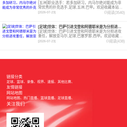
[五洲]职业选手：若多加研习，内马尔绝对能成为非
常优秀的扑克选手,足球,五洲,巴甲。欢迎收藏本站，
24小时为你更新最新的足球，篮球体育资讯。
阅读(3540)
[2026-07-23]
[足球]世体：巴萨引进戈登和阿德耶米是为分担进攻重任，解放亚
[足球]世体：巴萨引进戈登和阿德耶米是为分担进攻
重任，解放亚马尔,足球,巴塞罗那,西甲。欢迎收藏本
站，24小时为你更新最新的足球，篮球体育资讯。
阅读(438)
[2026-07-23]
链接分类
足球
篮球
录像
视界
速报
其他比赛
友情链接
网站地图
网站地图
热门直播
篮球直播
足球直播
关注我们