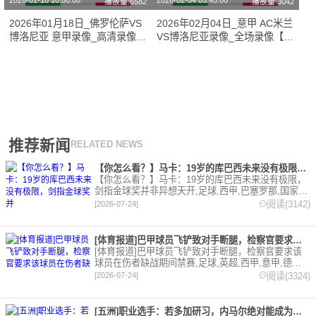
2026-01-18 10:00:00
2026-02-04 03:45:00
播放量:6582
播放量:3042
2026年01月18日_佛罗伦萨VS
2026年02月04日_意甲 AC米兰
博洛尼亚 意甲录像_高清录像
VS博洛尼亚录像_全场录像【高
【全场回放】
清回放】
推荐新闻
RELATED NEWS
【你怎么看？】马卡：19岁的库巴西未来没有极限，剑指金球奖并
【你怎么看？】马卡：19岁的库巴西未来没有极限，
剑指金球奖并非异想天开,足球,西甲,巴塞罗那,国家
队,世界杯,西班牙。欢迎收藏本站，24小时为你更新
阅读(3142)
[2026-07-24]
最新的足球，篮球体育资讯。
[体育报道]巴甲球员飞铲致对手断腿，检察官要求该球员在伤者缺
[体育报道]巴甲球员飞铲致对手断腿，检察官要求该
球员在伤者缺战期间禁赛,足球,英超,西甲,意甲,德甲,
法甲,五洲,巴甲。欢迎收藏本站，24小时为你更新最
阅读(3324)
[2026-07-24]
新的足球，篮球体育资讯。
[五洲]职业选手：若多加研习，内马尔绝对能成为非常优秀的扑克