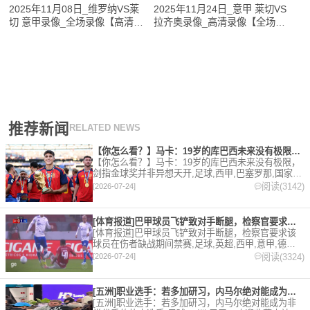
2025年11月08日_维罗纳VS莱
2025年11月24日_意甲 莱切VS
切 意甲录像_全场录像【高清回
拉齐奥录像_高清录像【全场回
放】
放】
推荐新闻
RELATED NEWS
【你怎么看？】马卡：19岁的库巴西未来没有极限，剑指金球奖并
【你怎么看？】马卡：19岁的库巴西未来没有极限，
剑指金球奖并非异想天开,足球,西甲,巴塞罗那,国家
队,世界杯,西班牙。欢迎收藏本站，24小时为你更新
阅读(3142)
[2026-07-24]
最新的足球，篮球体育资讯。
[体育报道]巴甲球员飞铲致对手断腿，检察官要求该球员在伤者缺
[体育报道]巴甲球员飞铲致对手断腿，检察官要求该
球员在伤者缺战期间禁赛,足球,英超,西甲,意甲,德甲,
法甲,五洲,巴甲。欢迎收藏本站，24小时为你更新最
阅读(3324)
[2026-07-24]
新的足球，篮球体育资讯。
[五洲]职业选手：若多加研习，内马尔绝对能成为非常优秀的扑克
[五洲]职业选手：若多加研习，内马尔绝对能成为非