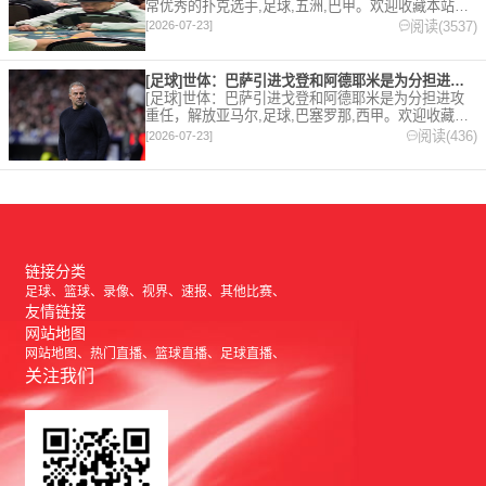
常优秀的扑克选手,足球,五洲,巴甲。欢迎收藏本站，
24小时为你更新最新的足球，篮球体育资讯。
阅读(3537)
[2026-07-23]
[足球]世体：巴萨引进戈登和阿德耶米是为分担进攻重任，解放亚
[足球]世体：巴萨引进戈登和阿德耶米是为分担进攻
重任，解放亚马尔,足球,巴塞罗那,西甲。欢迎收藏本
站，24小时为你更新最新的足球，篮球体育资讯。
阅读(436)
[2026-07-23]
链接分类
足球
篮球
录像
视界
速报
其他比赛
友情链接
网站地图
网站地图
热门直播
篮球直播
足球直播
关注我们