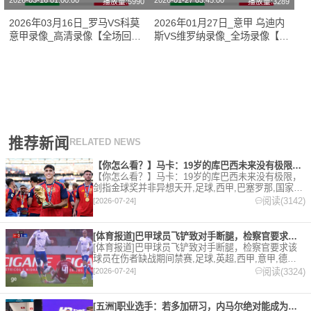
2026-03-16 01:00:00
2026-01-27 03:45:00
播放量:5990
播放量:3289
2026年03月16日_罗马VS科莫
2026年01月27日_意甲 乌迪内
意甲录像_高清录像【全场回
斯VS维罗纳录像_全场录像【视
放】
频集锦】
推荐新闻
RELATED NEWS
【你怎么看？】马卡：19岁的库巴西未来没有极限，剑指金球奖并
【你怎么看？】马卡：19岁的库巴西未来没有极限，
剑指金球奖并非异想天开,足球,西甲,巴塞罗那,国家
队,世界杯,西班牙。欢迎收藏本站，24小时为你更新
阅读(3142)
[2026-07-24]
最新的足球，篮球体育资讯。
[体育报道]巴甲球员飞铲致对手断腿，检察官要求该球员在伤者缺
[体育报道]巴甲球员飞铲致对手断腿，检察官要求该
球员在伤者缺战期间禁赛,足球,英超,西甲,意甲,德甲,
法甲,五洲,巴甲。欢迎收藏本站，24小时为你更新最
阅读(3324)
[2026-07-24]
新的足球，篮球体育资讯。
[五洲]职业选手：若多加研习，内马尔绝对能成为非常优秀的扑克