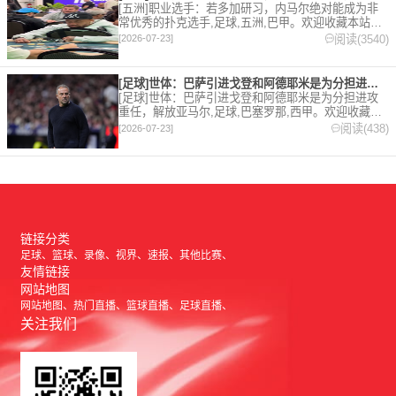
[五洲]职业选手：若多加研习，内马尔绝对能成为非
常优秀的扑克选手,足球,五洲,巴甲。欢迎收藏本站，
24小时为你更新最新的足球，篮球体育资讯。
阅读(3540)
[2026-07-23]
[足球]世体：巴萨引进戈登和阿德耶米是为分担进攻重任，解放亚
[足球]世体：巴萨引进戈登和阿德耶米是为分担进攻
重任，解放亚马尔,足球,巴塞罗那,西甲。欢迎收藏本
站，24小时为你更新最新的足球，篮球体育资讯。
阅读(438)
[2026-07-23]
链接分类
足球
篮球
录像
视界
速报
其他比赛
友情链接
网站地图
网站地图
热门直播
篮球直播
足球直播
关注我们