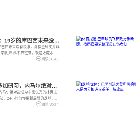
【你怎么看？】马卡：19岁的库巴西未来没有极限，剑指金球奖并
库巴西未来没有极限，剑指金球奖并非
国家队,世界杯,西班牙。欢迎收藏本
球，篮球体育资讯。
阅读(3142)
[五洲]职业选手：若多加研习，内马尔绝对能成为非常优秀的扑克
，内马尔绝对能成为非常优秀的扑克选
本站，24小时为你更新最新的足球，篮
阅读(3537)