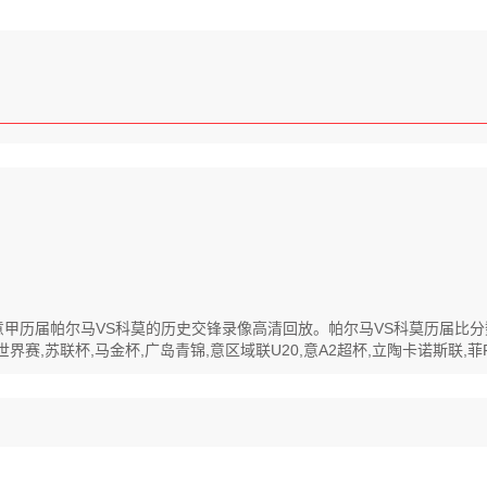
回放,意甲历届帕尔马VS科莫的历史交锋录像高清回放。帕尔马VS科莫历届
界赛,苏联杯,马金杯,广岛青锦,意区域联U20,意A2超杯,立陶卡诺斯联,