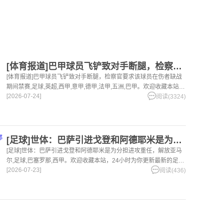
[体育报道]巴甲球员飞铲致对手断腿，检察官要求该球员在伤者缺
[体育报道]巴甲球员飞铲致对手断腿，检察官要求该球员在伤者缺战
期间禁赛,足球,英超,西甲,意甲,德甲,法甲,五洲,巴甲。欢迎收藏本站，
[2026-07-24]
24小时为你更新最新的足球，篮球体育资讯。
阅读(3324)
[足球]世体：巴萨引进戈登和阿德耶米是为分担进攻重任，解放亚
[足球]世体：巴萨引进戈登和阿德耶米是为分担进攻重任，解放亚马
尔,足球,巴塞罗那,西甲。欢迎收藏本站，24小时为你更新最新的足
[2026-07-23]
球，篮球体育资讯。
阅读(436)