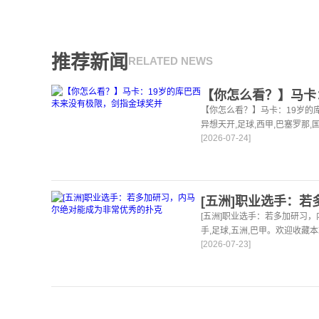
推荐新闻
RELATED NEWS
【你怎么看？】马卡：19岁的
异想天开,足球,西甲,巴塞罗那,
[2026-07-24]
站，24小时为你更新最新的足
[五洲]职业选手：若多加研习
手,足球,五洲,巴甲。欢迎收藏
[2026-07-23]
球体育资讯。