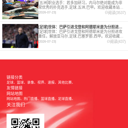
[五洲]职业选手：若多加研习，内马尔绝对能成为非
常优秀的扑克选手,足球,五洲,巴甲。欢迎收藏本站，
24小时为你更新最新的足球，篮球体育资讯。
阅读(3537)
[2026-07-23]
[足球]世体：巴萨引进戈登和阿德耶米是为分担进攻重任，解放亚
[足球]世体：巴萨引进戈登和阿德耶米是为分担进攻
重任，解放亚马尔,足球,巴塞罗那,西甲。欢迎收藏本
站，24小时为你更新最新的足球，篮球体育资讯。
阅读(437)
[2026-07-23]
链接分类
足球
篮球
录像
视界
速报
其他比赛
友情链接
网站地图
网站地图
热门直播
篮球直播
足球直播
关注我们