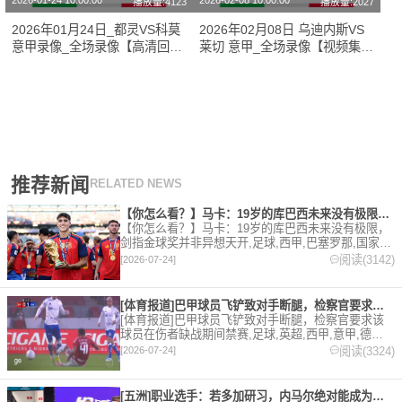
2026-01-24 10:00:00
2026-02-08 10:00:00
播放量:4123
播放量:2027
2026年01月24日_都灵VS科莫
2026年02月08日 乌迪内斯VS
意甲录像_全场录像【高清回
莱切 意甲_全场录像【视频集
放】
锦】
推荐新闻
RELATED NEWS
【你怎么看？】马卡：19岁的库巴西未来没有极限，剑指金球奖并
【你怎么看？】马卡：19岁的库巴西未来没有极限，
剑指金球奖并非异想天开,足球,西甲,巴塞罗那,国家
队,世界杯,西班牙。欢迎收藏本站，24小时为你更新
阅读(3142)
[2026-07-24]
最新的足球，篮球体育资讯。
[体育报道]巴甲球员飞铲致对手断腿，检察官要求该球员在伤者缺
[体育报道]巴甲球员飞铲致对手断腿，检察官要求该
球员在伤者缺战期间禁赛,足球,英超,西甲,意甲,德甲,
法甲,五洲,巴甲。欢迎收藏本站，24小时为你更新最
阅读(3324)
[2026-07-24]
新的足球，篮球体育资讯。
[五洲]职业选手：若多加研习，内马尔绝对能成为非常优秀的扑克