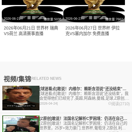
2026-06-21
2026-06-27
播放量:5038
播放量:7662
2026年06月21日 世界杯 瑞典
2026年06月27日 世界杯 伊拉
VS荷兰 高清赛事直播
克VS塞内加尔 免费直播
视频/集锦
RELATED NEWS
[球迷看点]敢说！内维尔：赖斯含泪说“还没结束”，我会觉得他
[球迷看点]敢说！内维尔：赖斯含泪说“还没结束”，我
会觉得他们已经完了,英超,阿森纳,曼城,足球,Z原创,精
彩体育剪辑视频在线播放。本站提供最全的篮球视频
阅读(2710)
[2026-04-24]
足球视频,集锦,录像。
[Z原创]敢说！法国名记解析C罗困境：仍活在自己的世界里，2
[Z原创]敢说！法国名记解析C罗困境：仍活在自己的
世界里，25岁+效力豪门,世界杯,葡萄牙,Z原创,利雅