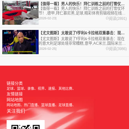
【值得一看】男人的快乐！拜仁训练之前的打雪仗环节！
【值得一看】男人的快乐！拜仁训练之前的打雪仗环
节！,德甲,拜仁慕尼黑,足球,精彩体育剪辑视频在线播
放。本站提供最全的篮球视频足球视频,集锦,录像。
阅读(2891)
[2026-02-23]
【尤文图斯】太敢说了❗亨利&卡拉格双重暴击：现在的意大利足球
【尤文图斯】太敢说了❗亨利&卡拉格双重暴击：现在
的意大利足球处境非常糟糕,意甲,AC米兰,国际米兰,
尤文图斯,罗马,那不勒斯,佛罗伦萨,足球,Z原创,精彩体
阅读(3986)
[2026-02-25]
育剪辑视频在线播放。本站提供最全的篮球视频足球
视频,集锦,录像。
链接分类
足球
篮球
录像
视界
速报
其他比赛
友情链接
网站地图
网站地图
热门直播
篮球直播
足球直播
关注我们