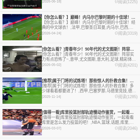
得胜利,C罗,英超,曼联,西甲,皇家马德里,意甲,足球,精
阅读(1225)
[2026-06-18]
彩体育剪辑视频在线播放。本站提供最全的篮球视频
足球视频,集锦,录像。
【你怎么看？】巅峰！内马尔巴黎时期的十佳球！经典的中文球衣！
【你怎么看？】巅峰！内马尔巴黎时期的十佳球！经
典的中文球衣！,法甲,巴黎圣日耳曼,内马尔,巴西,足
球,精彩体育剪辑视频在线播放。本站提供最全的篮球
阅读(3319)
[2026-04-24]
视频足球视频,集锦,录像。
[你怎么看？]青春年少！90年代的尤文图斯！阵容实力有点恐怖
[你怎么看？]青春年少！90年代的尤文图斯！阵容实
力有点恐怖了~,意甲,尤文图斯,意大利,足球,精彩体育
剪辑视频在线播放。本站提供最全的篮球视频足球视
阅读(4201)
[2026-05-02]
频,集锦,录像。
[推荐]属于门将的试炼塔！那些惊人的扑救合集！多少球看着都要
[推荐]属于门将的试炼塔！那些惊人的扑救合集！多
少球看着都要进了！,西甲,巴塞罗那,马德里竞技,德
甲,拜仁慕尼黑,足球,精彩体育剪辑视频在线播放。本
阅读(1285)
[2025-11-14]
站提供最全的篮球视频足球视频,集锦,录像。
[值得一看]库里投篮肘部轨迹慢动作鉴赏，一起看看库里是怎么发
[值得一看]库里投篮肘部轨迹慢动作鉴赏，一起看看
库里是怎么发力投篮的吧！,NBA,篮球,话题,库里,勇
士,精彩体育剪辑视频在线播放。本站提供最全的篮球
阅读(2046)
[2026-03-07]
视频足球视频,集锦,录像。