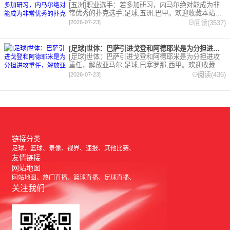
[五洲]职业选手：若多加研习，内马尔绝对能成为非
常优秀的扑克选手,足球,五洲,巴甲。欢迎收藏本站，
24小时为你更新最新的足球，篮球体育资讯。
阅读(3537)
[2026-07-23]
[足球]世体：巴萨引进戈登和阿德耶米是为分担进攻重任，解放亚
[足球]世体：巴萨引进戈登和阿德耶米是为分担进攻
重任，解放亚马尔,足球,巴塞罗那,西甲。欢迎收藏本
站，24小时为你更新最新的足球，篮球体育资讯。
阅读(436)
[2026-07-23]
链接分类
足球
篮球
录像
视界
速报
其他比赛
友情链接
网站地图
网站地图
热门直播
篮球直播
足球直播
关注我们