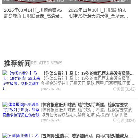
2026-03-14 02:00:00
2025-11-30 01:00:00
播放量:3792
播放量:5044
2026年03月14日_川崎前锋VS
2025年11月30日_日职联 柏太
鹿岛鹿角 日职联录像_高清录像
阳神VS新潟天鹅录像_全场录像
【全场回放】
【全场回放】
推荐新闻
RELATED NEWS
【你怎么看？】马卡：19岁的库巴西未来没有极限，剑指金球奖并
【你怎么看？】马卡：19岁的库巴西未来没有极限，
剑指金球奖并非异想天开,足球,西甲,巴塞罗那,国家
队,世界杯,西班牙。欢迎收藏本站，24小时为你更新
阅读(3142)
[2026-07-24]
最新的足球，篮球体育资讯。
[体育报道]巴甲球员飞铲致对手断腿，检察官要求该球员在伤者缺
[体育报道]巴甲球员飞铲致对手断腿，检察官要求该
球员在伤者缺战期间禁赛,足球,英超,西甲,意甲,德甲,
法甲,五洲,巴甲。欢迎收藏本站，24小时为你更新最
阅读(3324)
[2026-07-24]
新的足球，篮球体育资讯。
[五洲]职业选手：若多加研习，内马尔绝对能成为非常优秀的扑克