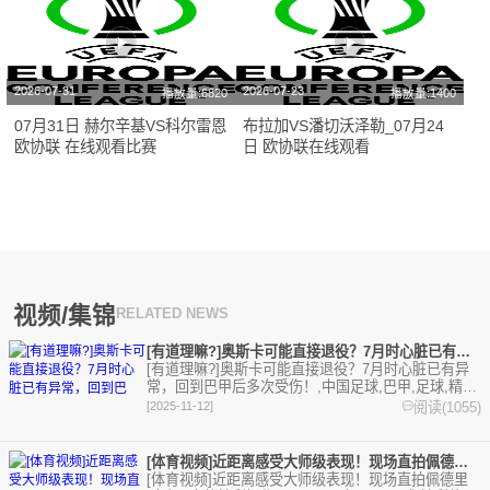
2026-07-31
2026-07-23
播放量:6820
播放量:1400
07月31日 赫尔辛基VS科尔雷恩
布拉加VS潘切沃泽勒_07月24
欧协联 在线观看比赛
日 欧协联在线观看
视频/集锦
RELATED NEWS
[有道理嘛?]奥斯卡可能直接退役？7月时心脏已有异常，回到巴
[有道理嘛?]奥斯卡可能直接退役？7月时心脏已有异
常，回到巴甲后多次受伤！,中国足球,巴甲,足球,精彩
体育剪辑视频在线播放。本站提供最全的篮球视频足
阅读(1055)
[2025-11-12]
球视频,集锦,录像。
[体育视频]近距离感受大师级表现！现场直拍佩德里对阵马竞的精
[体育视频]近距离感受大师级表现！现场直拍佩德里