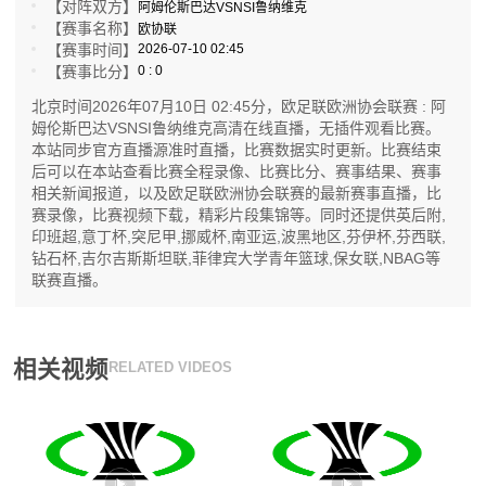
【对阵双方】
阿姆伦斯巴达VSNSI鲁纳维克
【赛事名称】
欧协联
【赛事时间】
2026-07-10 02:45
【赛事比分】
0 : 0
北京时间2026年07月10日 02:45分，欧足联欧洲协会联赛 : 阿
姆伦斯巴达VSNSI鲁纳维克高清在线直播，无插件观看比赛。
本站同步官方直播源准时直播，比赛数据实时更新。比赛结束
后可以在本站查看比赛全程录像、比赛比分、赛事结果、赛事
相关新闻报道，以及欧足联欧洲协会联赛的最新赛事直播，比
赛录像，比赛视频下载，精彩片段集锦等。同时还提供英后附,
印班超,意丁杯,突尼甲,挪威杯,南亚运,波黑地区,芬伊杯,芬西联,
钻石杯,吉尔吉斯斯坦联,菲律宾大学青年篮球,保女联,NBAG等
联赛直播。
相关视频
RELATED VIDEOS