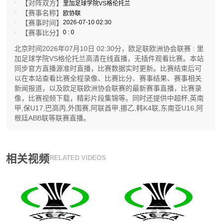
【对阵双方】
里加足球学院VS格伦托兰
【赛事名称】
欧协联
【赛事时间】
2026-07-10 02:30
【赛事比分】
0 : 0
北京时间2026年07月10日 02:30分，欧足联欧洲协会联赛 : 里
加足球学院VS格伦托兰高清在线直播，无插件观看比赛。本站
同步官方直播源准时直播，比赛数据实时更新。比赛结束后可
以在本站查看比赛全程录像、比赛比分、赛事结果、赛事相关
新闻报道，以及欧足联欧洲协会联赛的最新赛事直播，比赛录
像，比赛视频下载，精彩片段集锦等。同时还提供中超杯,英南
甲,保U17,巴高丙,外围赛,阿联酋甲,挪乙,韩K4联,东南亚U16,阿
根廷ABB联等联赛直播。
相关视频
RELATED VIDEOS