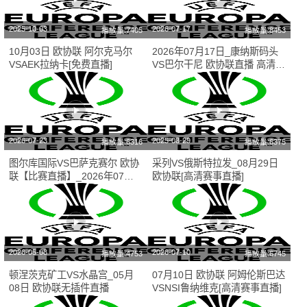
2025-10-03
2026-07-17
播放量:7405
播放量:8453
10月03日 欧协联 阿尔克马尔
2026年07月17日_康纳斯码头
VSAEK拉纳卡[免费直播]
VS巴尔干尼 欧协联直播 高清直
播
2026-07-23
2025-08-29
播放量:6316
播放量:6375
图尔库国际VS巴萨克赛尔 欧协
采列VS俄斯特拉发_08月29日
联【比赛直播】_2026年07月
欧协联[高清赛事直播]
23日
2026-05-08
2026-07-10
播放量:4753
播放量:6745
顿涅茨克矿工VS水晶宫_05月
07月10日 欧协联 阿姆伦斯巴达
08日 欧协联无插件直播
VSNSI鲁纳维克[高清赛事直播]