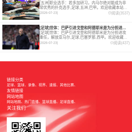
[五洲]职业选手：若多加研习，内马尔绝对能成为非
常优秀的扑克选手,足球,五洲,巴甲。欢迎收藏本站，
24小时为你更新最新的足球，篮球体育资讯。
阅读(3537)
[2026-07-23]
[足球]世体：巴萨引进戈登和阿德耶米是为分担进攻重任，解放亚
[足球]世体：巴萨引进戈登和阿德耶米是为分担进攻
重任，解放亚马尔,足球,巴塞罗那,西甲。欢迎收藏本
站，24小时为你更新最新的足球，篮球体育资讯。
阅读(437)
[2026-07-23]
链接分类
足球
篮球
录像
视界
速报
其他比赛
友情链接
网站地图
网站地图
热门直播
篮球直播
足球直播
关注我们