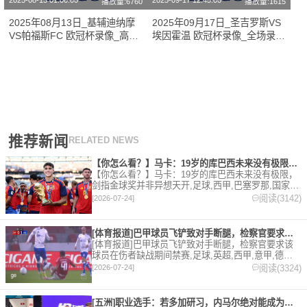
2025-08-13 01:00:00
2025-09-17 12:45:00
播放量:6760
播放量:1615
2025年08月13日_基辅迪纳摩
2025年09月17日_圣吉罗斯VS
VS帕福斯FC 欧冠杯录像_高清
埃因霍温 欧冠杯录像_全场录像
录像【全场回放】
【高清回放】
推荐新闻
RELATED NEWS
【你怎么看？】马卡：19岁的库巴西未来没有极限，剑指金球奖并
【你怎么看？】马卡：19岁的库巴西未来没有极限，
剑指金球奖并非异想天开,足球,西甲,巴塞罗那,国家
队,世界杯,西班牙。欢迎收藏本站，24小时为你更新
阅读(3142)
[2026-07-24]
最新的足球，篮球体育资讯。
[体育报道]巴甲球员飞铲致对手断腿，检察官要求该球员在伤者缺
[体育报道]巴甲球员飞铲致对手断腿，检察官要求该
球员在伤者缺战期间禁赛,足球,英超,西甲,意甲,德甲,
法甲,五洲,巴甲。欢迎收藏本站，24小时为你更新最
阅读(3324)
[2026-07-24]
新的足球，篮球体育资讯。
[五洲]职业选手：若多加研习，内马尔绝对能成为非常优秀的扑克