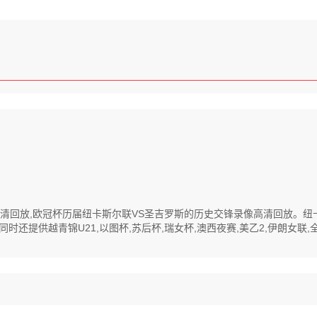
录像高清回放,欧冠杯历届纽卡斯尔联VS圣吉罗斯的历史交锋录像高清回放。
提供越青锦U21,以图杯,苏后杯,瑞女杯,澳西夜赛,美乙2,伊朗女联,全运会