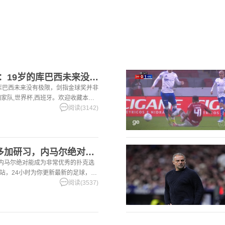
【你怎么看？】马卡：19岁的库巴西未来没有极限，剑指金球奖并
库巴西未来没有极限，剑指金球奖并非
国家队,世界杯,西班牙。欢迎收藏本
球，篮球体育资讯。
阅读(3142)
[五洲]职业选手：若多加研习，内马尔绝对能成为非常优秀的扑克
，内马尔绝对能成为非常优秀的扑克选
本站，24小时为你更新最新的足球，篮
阅读(3537)