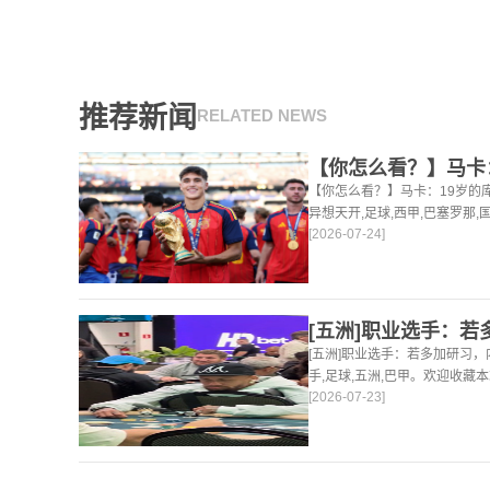
推荐新闻
RELATED NEWS
【你怎么看？】马卡：19岁的
异想天开,足球,西甲,巴塞罗那,
[2026-07-24]
站，24小时为你更新最新的足
[五洲]职业选手：若多加研习
手,足球,五洲,巴甲。欢迎收藏
[2026-07-23]
球体育资讯。