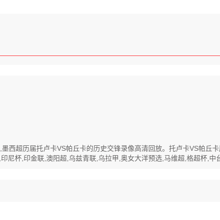
清回放,墨西超历届托卢卡VS帕丘卡的历史交锋录像高清回放。托卢卡VS帕
尼杯,印金联,澳阳超,乌兹青联,乌拉甲,奥女大洋预选,马维超,格超杯,中