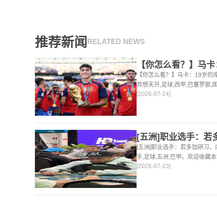
推荐新闻
RELATED NEWS
【你怎么看？】马卡：19岁的
异想天开,足球,西甲,巴塞罗那,
[2026-07-24]
站，24小时为你更新最新的足
[五洲]职业选手：若多加研习
手,足球,五洲,巴甲。欢迎收藏
[2026-07-23]
球体育资讯。