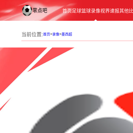
首页
足球
篮球
录像
视界
速报
其他
当前位置:
>
>
首页
录像
墨西超