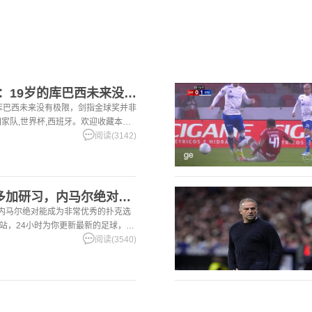
【你怎么看？】马卡：19岁的库巴西未来没有极限，剑指金球奖并
库巴西未来没有极限，剑指金球奖并非
国家队,世界杯,西班牙。欢迎收藏本
球，篮球体育资讯。
阅读(3142)
[五洲]职业选手：若多加研习，内马尔绝对能成为非常优秀的扑克
，内马尔绝对能成为非常优秀的扑克选
本站，24小时为你更新最新的足球，篮
阅读(3540)