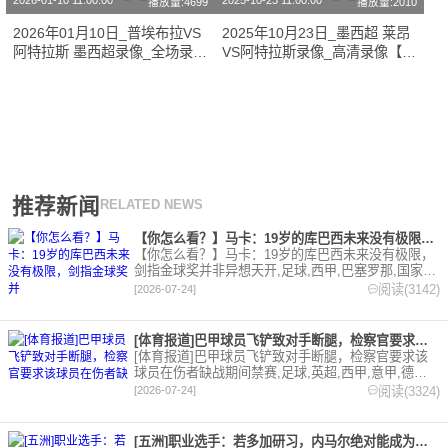
2026-01-10 11:00:00
2025-10-23 11:00:00
播放量:4699
播放量:2010
2026年01月10日_普埃布拉VS
2025年10月23日_墨西超 莱昂
阿特拉斯 墨西超录像_全场录像
VS阿特拉斯录像_高清录像【全
【高清回放】
场回放】
推荐新闻
RELATED NEWS
【你怎么看？】马卡：19岁的库巴西未来没有极限，剑指金球奖并
【你怎么看？】马卡：19岁的库巴西未来没有极限，
剑指金球奖并非异想天开,足球,西甲,巴塞罗那,国家
队,世界杯,西班牙。欢迎收藏本站，24小时为你更新
阅读(3142)
[2026-07-24]
最新的足球，篮球体育资讯。
[体育报道]巴甲球员飞铲致对手断腿，检察官要求该球员在伤者缺
[体育报道]巴甲球员飞铲致对手断腿，检察官要求该
球员在伤者缺战期间禁赛,足球,英超,西甲,意甲,德甲,
法甲,五洲,巴甲。欢迎收藏本站，24小时为你更新最
阅读(3324)
[2026-07-24]
新的足球，篮球体育资讯。
[五洲]职业选手：若多加研习，内马尔绝对能成为非常优秀的扑克