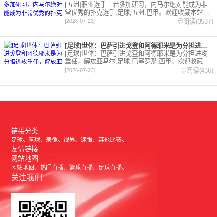
[五洲]职业选手：若多加研习，内马尔绝对能成为非
常优秀的扑克选手,足球,五洲,巴甲。欢迎收藏本站，
24小时为你更新最新的足球，篮球体育资讯。
阅读(3537)
[2026-07-23]
[足球]世体：巴萨引进戈登和阿德耶米是为分担进攻重任，解放亚
[足球]世体：巴萨引进戈登和阿德耶米是为分担进攻
重任，解放亚马尔,足球,巴塞罗那,西甲。欢迎收藏本
站，24小时为你更新最新的足球，篮球体育资讯。
阅读(436)
[2026-07-23]
链接分类
足球
篮球
录像
视界
速报
其他比赛
友情链接
网站地图
网站地图
热门直播
篮球直播
足球直播
关注我们