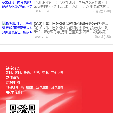
[五洲]职业选手：若多加研习，内马尔绝对能成为非
常优秀的扑克选手,足球,五洲,巴甲。欢迎收藏本站，
24小时为你更新最新的足球，篮球体育资讯。
阅读(3540)
[2026-07-23]
[足球]世体：巴萨引进戈登和阿德耶米是为分担进攻重任，解放亚
[足球]世体：巴萨引进戈登和阿德耶米是为分担进攻
重任，解放亚马尔,足球,巴塞罗那,西甲。欢迎收藏本
站，24小时为你更新最新的足球，篮球体育资讯。
阅读(438)
[2026-07-23]
链接分类
足球
篮球
录像
视界
速报
其他比赛
友情链接
网站地图
网站地图
热门直播
篮球直播
足球直播
关注我们