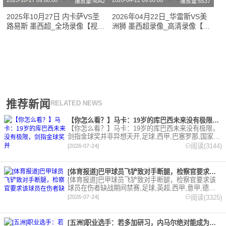
2025-10-27 09:00:00
2026-04-22 09:00:00
播放量:4042
播放量:6537
2025年10月27日 内卡萨VS圣
2026年04月22日_华雷斯VS美
路易斯 墨西超_全场录像【视频
洲狮 墨西超录像_高清录像【全
集锦】
场回放】
推荐新闻
RELATED NEWS
【你怎么看？】马卡：19岁的库巴西未来没有极限，剑指金球奖并
【你怎么看？】马卡：19岁的库巴西未来没有极限，
剑指金球奖并非异想天开,足球,西甲,巴塞罗那,国家
队,世界杯,西班牙。欢迎收藏本站，24小时为你更新
阅读(3144)
[2026-07-24]
最新的足球，篮球体育资讯。
[体育报道]巴甲球员飞铲致对手断腿，检察官要求该球员在伤者缺
[体育报道]巴甲球员飞铲致对手断腿，检察官要求该
球员在伤者缺战期间禁赛,足球,英超,西甲,意甲,德甲,
法甲,五洲,巴甲。欢迎收藏本站，24小时为你更新最
阅读(3325)
[2026-07-24]
新的足球，篮球体育资讯。
[五洲]职业选手：若多加研习，内马尔绝对能成为非常优秀的扑克