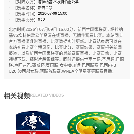
【对阵双方】
塔拉纳基VS坎特伯雷公羊
【赛事名称】
新西兰联
【赛事时间】
2026-07-09 15:00
【赛事比分】
0 : 0
北京时间2026年07月09日 15:00分，新西兰国家联赛 : 塔拉纳
基VS坎特伯雷公羊高清在线直播，无插件观看比赛。本站同步
官方直播源准时直播，比赛数据实时更新。比赛结束后可以在
本站查看比赛全程录像、比赛比分、赛事结果、赛事相关新闻
报道，以及新西兰国家联赛的最新赛事直播，比赛录像，比赛
视频下载，精彩片段集锦等。同时还提供世室內足,圣尼超,日职
联,卢旺达乙,哥斯杯,泰国联,女中美加运,巴西联赛,巴西FPB
U20,澳西部女联,阿联酋联赛,WNBA全明星赛等联赛直播。
相关视频
RELATED VIDEOS