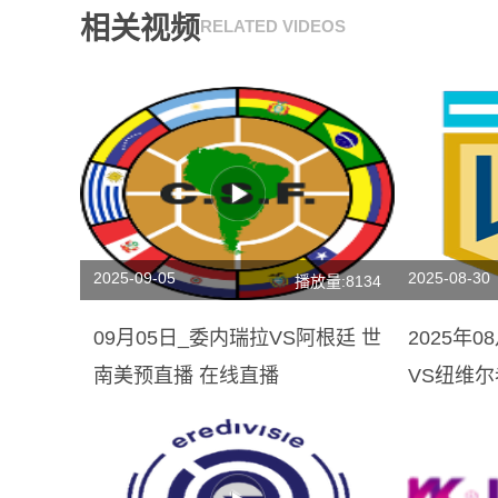
相关视频
RELATED VIDEOS
2025-09-05
2025-08-30
播放量:8134
09月05日_委内瑞拉VS阿根廷 世
2025年
南美预直播 在线直播
VS纽维尔
观看