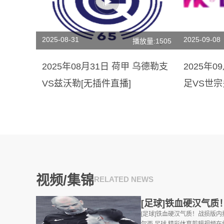
2025-08-31
2025-09-08
播放量:1505
2025年08月31日 荷甲 乌德勒支
2025年0
VS兹沃勒[无插件直播]
足VS世宗
视频/集锦
RELATED NEWS
[足球]铁血硬汉气质！战损版内