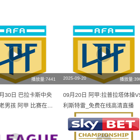
2025-09-20
播放量:7441
播放量:39
08月30日 巴拉卡斯中央
09月20日 阿甲:拉普拉塔体操V
老男孩 阿甲 比赛在线
利斯特雷_免费在线高清直播