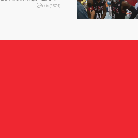
像。
阅读(3574)