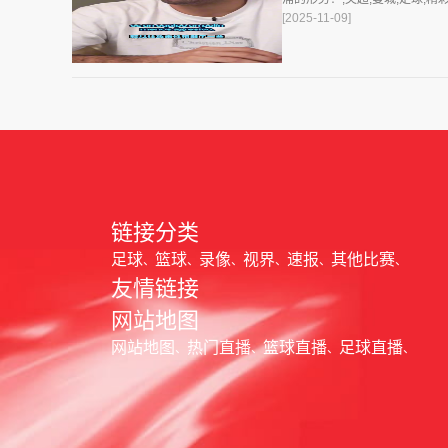
[2025-11-09]
全的篮球视频足球视频,集锦,录
链接分类
足球
篮球
录像
视界
速报
其他比赛
友情链接
网站地图
网站地图
热门直播
篮球直播
足球直播