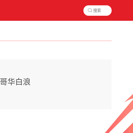

哥华白浪