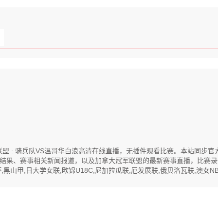
拿大冠军联盟 : 骑兵队VS温哥华白浪高清在线直播，无插件观看比赛。本站
结果、赛事相关新闻报道，以及加拿大冠军联盟的最新赛事直播，比赛录
杯,黑山甲,日大学女联,欧锦U18C,尼加拉瓜联,厄发展联,俄贝洛瓦联,澳女