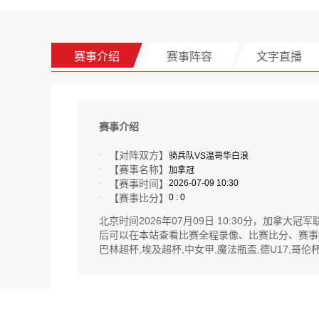
赛事介绍
赛事阵容
文字直播
赛事介绍
【对阵双方】
骑兵队VS温哥华白浪
【赛事名称】
加拿冠
【赛事时间】
2026-07-09 10:30
【赛事比分】
0 : 0
北京时间2026年07月09日 10:30分，加
后可以在本站查看比赛全程录像、比赛比分、赛事
巴林超杯,埃及超杯,中女甲,魔法瓶盃,德U17,哥伦