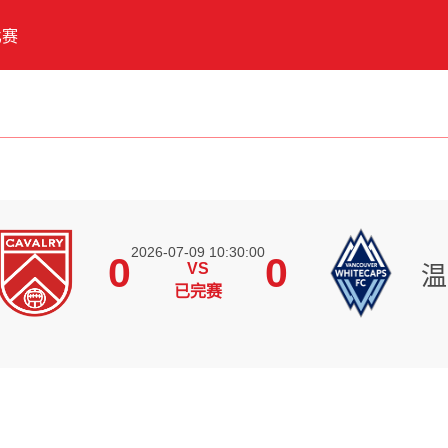
比赛
2026-07-09 10:30:00
0
0
VS
温
已完赛