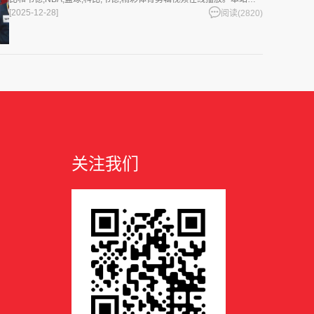
[2025-12-28]
供最全的篮球视频足球视频,集锦,录像。
阅读(2820)
关注我们