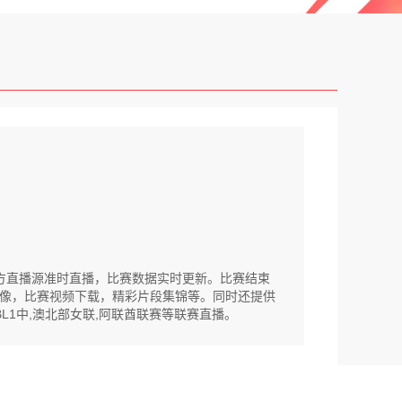
同步官方直播源准时直播，比赛数据实时更新。比赛结束
像，比赛视频下载，精彩片段集锦等。同时还提供
NBL1中,澳北部女联,阿联酋联赛等联赛直播。