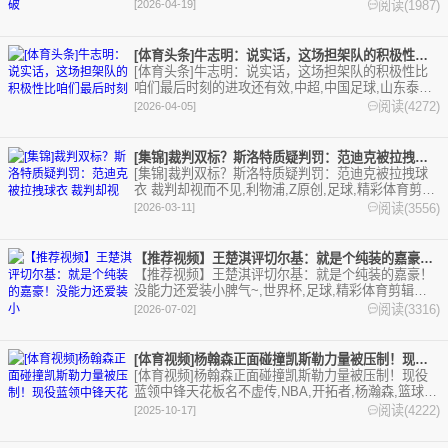
精彩体育剪辑视频在线播放。本站提供最全的篮球视
阅读(1987)
[2026-04-19]
频足球视频,集锦,录像。
[体育头条]牛志明：说实话，这场担架队的积极性比咱们最后时刻
[体育头条]牛志明：说实话，这场担架队的积极性比
咱们最后时刻的进攻还有效,中超,中国足球,山东泰山,
足球,精彩体育剪辑视频在线播放。本站提供最全的篮
阅读(4272)
[2026-04-05]
球视频足球视频,集锦,录像。
[集锦]裁判双标？斯洛特质疑判罚：范迪克被拉拽球衣 裁判却视
[集锦]裁判双标？斯洛特质疑判罚：范迪克被拉拽球
衣 裁判却视而不见,利物浦,Z原创,足球,精彩体育剪辑
视频在线播放。本站提供最全的篮球视频足球视频,集
阅读(3556)
[2026-03-11]
锦,录像。
【推荐视频】王楚淇评切尔基：就是个纯装的嘉豪！没能力还爱装小
【推荐视频】王楚淇评切尔基：就是个纯装的嘉豪！
没能力还爱装小脾气~,世界杯,足球,精彩体育剪辑视
频在线播放。本站提供最全的篮球视频足球视频,集
阅读(3316)
[2026-07-02]
锦,录像。
[体育视频]杨翰森正面碰撞凯斯勒力量被压制！现役蓝领中锋天花
[体育视频]杨翰森正面碰撞凯斯勒力量被压制！现役
蓝领中锋天花板名不虚传,NBA,开拓者,杨瀚森,篮球,
精彩体育剪辑视频在线播放。本站提供最全的篮球视
阅读(4222)
[2025-10-17]
频足球视频,集锦,录像。