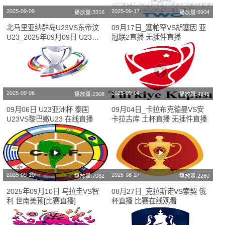
2025-09-09
2025-09-17
播放量:3316
播放量:6904
北马里亚纳群岛U23VS东帝汶
09月17日_塞帕罕VS胡塞因 亚
U23_2025年09月09日 U23亚
冠联2直播 无插件直播
洲杯赛事高清直播
2025-09-06
2025-09-04
播放量:1908
播放量:4245
09月06日 U23亚洲杯 泰国
09月04日_卡拉布克德曼VS安
U23VS黎巴嫩U23 在线直播
卡拉古库 土杯直播 无插件直播
2025-09-10
2025-08-27
播放量:7082
播放量:2260
2025年09月10日 乌拉圭VS智
08月27日_克拉斯诺VS索契 俄
利 世南美预[比赛直播]
杯直播 比赛在线观看