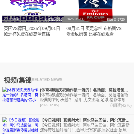
2025-09-01
2025-08-31
播放量:4366
播放量:5720
英国VS德国_2025年09月01日
08月31日 英足总杯 布格斯VS
欧洲杯免费在线高清直播
沃金厄姆镇 比赛在线观看
视频/集锦
RELATED NEWS
[体育视频]庆祝动作是一流的！名场面：莫拉塔领衔经典的“四小
[体育视频]庆祝动作是一流的！名场面：莫拉塔领衔
经典的“四小天鹅”！,意甲,尤文图斯,足球,精彩体育剪
辑视频在线播放。本站提供最全的篮球视频足球视频,
阅读(4276)
[2025-12-05]
集锦,录像。
【今日视频】顶级射术！阿尔马达回做，阿尔瓦雷斯连停带过抽射破
【今日视频】顶级射术！阿尔马达回做，阿尔瓦雷斯
连停带过抽射破门！,西甲,巴塞罗那,皇家社会,足球,