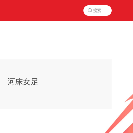

河床女足