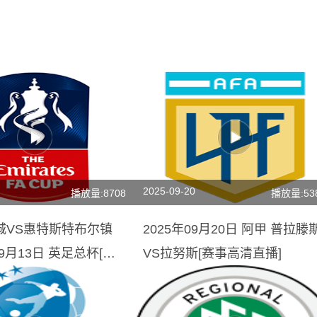
2025-09-20
播放量:8708
播放量:53
城VS惠特斯特布尔镇
2025年09月20日 阿甲 普拉滕
09月13日 英足总杯[免
VS拉努斯[赛事高清直播]
清直播]