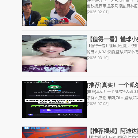
[集锦]段子王！安切洛蒂昔日
他秒接,西甲,皇家马德里,贝林厄
[2026-02-01]
频在线播放。本站提供最全的篮
【值得一看】懂球小姐姐：快
的男人,NBA,快船,篮球,精
[2026-03-10]
篮球视频足球视频,集锦,录像。
[推荐]真实！一个凯尔特人球迷
尔特人,杰伦·布朗,76人,篮
[2026-07-03]
最全的篮球视频足球视频,集锦,
【推荐视频】阿迪达斯送给爱