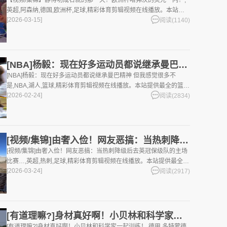
【视频/集锦】静待功成名就的那一天！欧洲杯哈弗茨的灵光一闪！,
英超,阿森纳,德国,欧洲杯,足球,精彩体育剪辑视频在线播放。本站提
[2026-03-15]
供最全的篮球视频足球视频,集锦,录像。
阅读(1140)
[NBA]杨毅：现在好多运动员都说继承曼巴精神 但我感觉很多
[NBA]杨毅：现在好多运动员都说继承曼巴精神 但我感觉很多不
是,NBA,湖人,篮球,精彩体育剪辑视频在线播放。本站提供最全的篮球
[2026-02-24]
视频足球视频,集锦,录像。
阅读(2834)
[视频/集锦]由奢入俭！网友恶搞：当热刺降级后去英冠保级队的
[视频/集锦]由奢入俭！网友恶搞：当热刺降级后去英冠保级队的主场
比赛…,英超,热刺,足球,精彩体育剪辑视频在线播放。本站提供最全的
[2026-03-24]
篮球视频足球视频,集锦,录像。
阅读(2917)
[有道理嘛?]身材真好啊！小贝林和科学家一起训练！
[有道理嘛?]身材真好啊！小贝林和科学家一起训练！,德甲,多特蒙德,