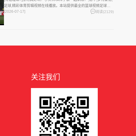
足球,精彩体育剪辑视频在线播放。本站提供最全的篮球视频足球视
[2026-07-17]
频,集锦,录像。
阅读(2129)
关注我们