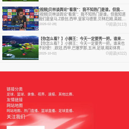
[视频]贝林谈舆论“看衰”：我不知热门是谁，但我知道我们是皇
[视频]贝林谈舆论“看衰”：我不知热门是谁，但我知道
我们是皇马,Z原创,西甲,皇家马德里,贝林厄姆,英超,欧
冠,足球,精彩体育剪辑视频在线播放。本站提供最全
阅读(3113)
[2026-02-28]
的篮球视频足球视频,集锦,录像。
【你怎么看？】小狮王：今天一定要秀一把，谁来也不好使！
【你怎么看？】小狮王：今天一定要秀一把，谁来也
不好使！,欧冠,西甲,巴塞罗那,五洲,足球,精彩体育剪
辑视频在线播放。本站提供最全的篮球视频足球视频,
阅读(4322)
[2025-10-02]
集锦,录像。
链接分类
足球
篮球
录像
视界
速报
其他比赛
友情链接
网站地图
网站地图
热门直播
篮球直播
足球直播
关注我们