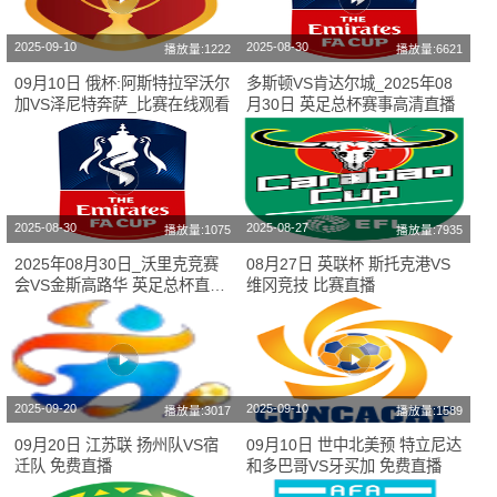
2025-09-10
2025-08-30
播放量:1222
播放量:6621
09月10日 俄杯:阿斯特拉罕沃尔
多斯顿VS肯达尔城_2025年08
加VS泽尼特奔萨_比赛在线观看
月30日 英足总杯赛事高清直播
2025-08-30
2025-08-27
播放量:1075
播放量:7935
2025年08月30日_沃里克竞赛
08月27日 英联杯 斯托克港VS
会VS金斯高路华 英足总杯直播
维冈竞技 比赛直播
免费在线高清直播
2025-09-20
2025-09-10
播放量:3017
播放量:1589
09月20日 江苏联 扬州队VS宿
09月10日 世中北美预 特立尼达
迁队 免费直播
和多巴哥VS牙买加 免费直播