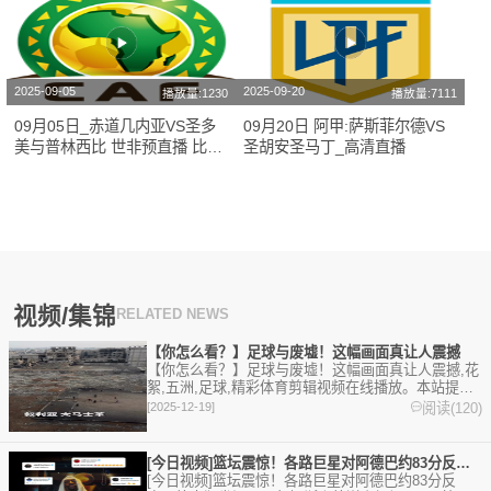
2025-09-05
2025-09-20
播放量:1230
播放量:7111
09月05日_赤道几内亚VS圣多
09月20日 阿甲:萨斯菲尔德VS
美与普林西比 世非预直播 比赛
圣胡安圣马丁_高清直播
直播
视频/集锦
RELATED NEWS
【你怎么看？】足球与废墟！这幅画面真让人震撼
【你怎么看？】足球与废墟！这幅画面真让人震撼,花
絮,五洲,足球,精彩体育剪辑视频在线播放。本站提供
最全的篮球视频足球视频,集锦,录像。
阅读(120)
[2025-12-19]
[今日视频]篮坛震惊！各路巨星对阿德巴约83分反应：德克狂发
[今日视频]篮坛震惊！各路巨星对阿德巴约83分反