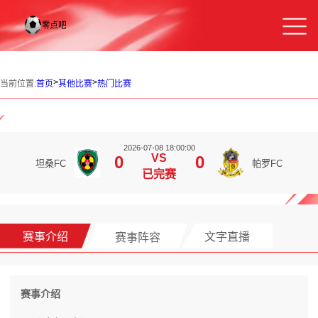
>
>
当前位置:
首页
其他比赛
热门比赛
2026-07-08 18:00:00
VS
0
0
坦桑FC
帕罗FC
已完赛
赛事介绍
赛事阵容
文字直播
赛事介绍