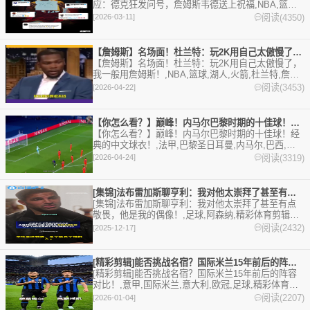
应：德克狂发问号，詹姆斯韦德送上祝福,NBA,篮球,
湖人,詹姆斯,热火,独行侠,诺维茨基,Z原创,韦德,小牛,
阅读(4350)
[2026-03-11]
精彩体育剪辑视频在线播放。本站提供最全的篮球视
频足球视频,集锦,录像。
【詹姆斯】名场面！杜兰特：玩2K用自己太傲慢了，我一般用詹姆
【詹姆斯】名场面！杜兰特：玩2K用自己太傲慢了，
我一般用詹姆斯！,NBA,篮球,湖人,火箭,杜兰特,詹姆
斯,精彩体育剪辑视频在线播放。本站提供最全的篮球
阅读(3453)
[2026-04-22]
视频足球视频,集锦,录像。
【你怎么看？】巅峰！内马尔巴黎时期的十佳球！经典的中文球衣！
【你怎么看？】巅峰！内马尔巴黎时期的十佳球！经
典的中文球衣！,法甲,巴黎圣日耳曼,内马尔,巴西,足
球,精彩体育剪辑视频在线播放。本站提供最全的篮球
阅读(3319)
[2026-04-24]
视频足球视频,集锦,录像。
[集锦]法布雷加斯聊亨利：我对他太崇拜了甚至有点敬畏，他是我
[集锦]法布雷加斯聊亨利：我对他太崇拜了甚至有点
敬畏，他是我的偶像！,足球,阿森纳,精彩体育剪辑视
频在线播放。本站提供最全的篮球视频足球视频,集
阅读(2432)
[2025-12-17]
锦,录像。
[精彩剪辑]能否挑战名宿？国际米兰15年前后的阵容对比！
[精彩剪辑]能否挑战名宿？国际米兰15年前后的阵容
对比！,意甲,国际米兰,意大利,欧冠,足球,精彩体育剪
辑视频在线播放。本站提供最全的篮球视频足球视频,
阅读(2207)
[2026-01-04]
集锦,录像。