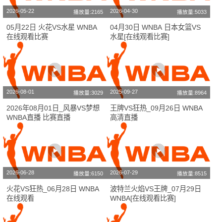
2026-05-22
2026-04-30
播放量:2165
播放量:5033
05月22日 火花VS水星 WNBA
04月30日 WNBA 日本女篮VS
在线观看比赛
水星[在线观看比赛]
2026-08-01
2025-09-27
播放量:3029
播放量:8964
2026年08月01日_风暴VS梦想
王牌VS狂热_09月26日 WNBA
WNBA直播 比赛直播
高清直播
2026-06-28
2026-07-29
播放量:6150
播放量:8515
火花VS狂热_06月28日 WNBA
波特兰火焰VS王牌_07月29日
在线观看
WNBA[在线观看比赛]