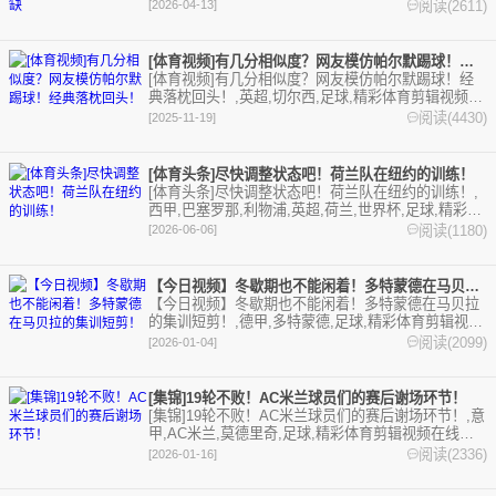
创,精彩体育剪辑视频在线播放。本站提供最全的篮球
阅读(2611)
[2026-04-13]
视频足球视频,集锦,录像。
[体育视频]有几分相似度？网友模仿帕尔默踢球！经典落枕回头！
[体育视频]有几分相似度？网友模仿帕尔默踢球！经
典落枕回头！,英超,切尔西,足球,精彩体育剪辑视频在
线播放。本站提供最全的篮球视频足球视频,集锦,录
阅读(4430)
[2025-11-19]
像。
[体育头条]尽快调整状态吧！荷兰队在纽约的训练！
[体育头条]尽快调整状态吧！荷兰队在纽约的训练！,
西甲,巴塞罗那,利物浦,英超,荷兰,世界杯,足球,精彩体
育剪辑视频在线播放。本站提供最全的篮球视频足球
阅读(1180)
[2026-06-06]
视频,集锦,录像。
【今日视频】冬歇期也不能闲着！多特蒙德在马贝拉的集训短剪！
【今日视频】冬歇期也不能闲着！多特蒙德在马贝拉
的集训短剪！,德甲,多特蒙德,足球,精彩体育剪辑视频
在线播放。本站提供最全的篮球视频足球视频,集锦,
阅读(2099)
[2026-01-04]
录像。
[集锦]19轮不败！AC米兰球员们的赛后谢场环节！
[集锦]19轮不败！AC米兰球员们的赛后谢场环节！,意
甲,AC米兰,莫德里奇,足球,精彩体育剪辑视频在线播
放。本站提供最全的篮球视频足球视频,集锦,录像。
阅读(2336)
[2026-01-16]